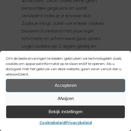
accepteert. Deze cookie bevat geen
persoonlijke gegevens en wordt
verwijderd zodra je je browser sluit.
Zodra je inlogt, zullen we enkele cookies
bewaren in verband met jouw login
informatie en schermweergave opties.
Login cookies zijn 2 dagen geldig en
cookies voor schermweergave opties 1
Om de beste ervaringen te bieden, gebruiken we technologieën zoals
jaar. Als je “Herinner mij” selecteert, wordt
cookies om apparaatinformatie op te slaan en/of te openen. Als u
je login 2 weken bewaard. Zodra je uitlogt
doorgaat met het gebruik van deze website, gaan we er vanuit dat u
akkoord bent.
van jouw account, worden login cookies
verwijderd.
De optie om een account aan
Accepteren
te maken op deze website is echter niet
Afwijzen
beschikbaar.
Bekijk instellingen
INGESLOTEN INHOUD VAN ANDERE
SITES
Cookiebeleid
Privacybeleid
Berichten op deze site kunnen ingesloten