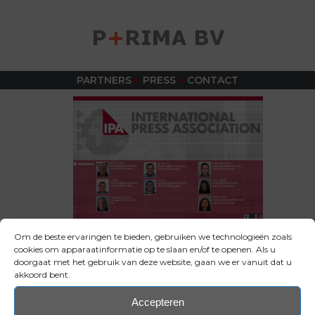
PARTNERS
+
PRESS
+
CONTACT
Om de beste ervaringen te bieden, gebruiken we technologieën zoals
P
UBLIC RELATIONS
R
ECLAME
I
NTERIEUR
M
ARKETING
cookies om apparaatinformatie op te slaan en/of te openen. Als u
A
DVERTISING
doorgaat met het gebruik van deze website, gaan we er vanuit dat u
akkoord bent.
Accepteren